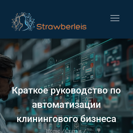
Skip
to
content
STRAWBERRYLEISURE.CO
Краткое руководство по
автоматизации
клинингового бизнеса
Home
Статьи