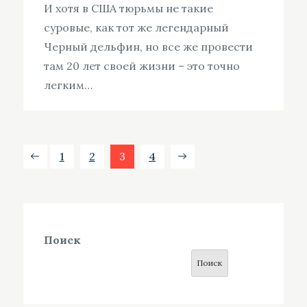
И хотя в США тюрьмы не такие
суровые, как тот же легендарный
Черный дельфин, но все же провести
там 20 лет своей жизни – это точно
легким…
Пагинация
1
2
3
4
записей
Поиск
Поиск